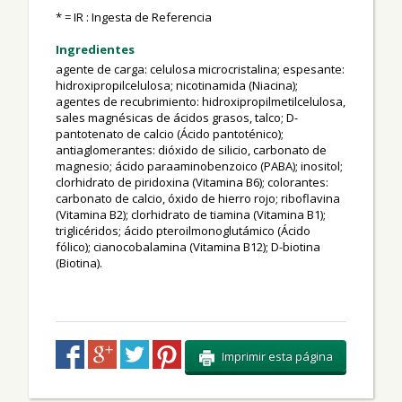
* = IR : Ingesta de Referencia
Ingredientes
agente de carga: celulosa microcristalina; espesante:
hidroxipropilcelulosa; nicotinamida (Niacina);
agentes de recubrimiento: hidroxipropilmetilcelulosa,
sales magnésicas de ácidos grasos, talco; D-
pantotenato de calcio (Ácido pantoténico);
antiaglomerantes: dióxido de silicio, carbonato de
magnesio; ácido paraaminobenzoico (PABA); inositol;
clorhidrato de piridoxina (Vitamina B6); colorantes:
carbonato de calcio, óxido de hierro rojo; riboflavina
(Vitamina B2); clorhidrato de tiamina (Vitamina B1);
triglicéridos; ácido pteroilmonoglutámico (Ácido
fólico); cianocobalamina (Vitamina B12); D-biotina
(Biotina).
Imprimir esta página