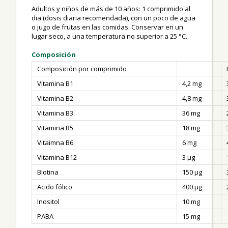
Adultos y niños de más de 10 años: 1 comprimido al
dia (dosis diaria recomendada), con un poco de agua
o jugo de frutas en las comidas. Conservar en un
lugar seco, a una temperatura no superior a 25 °C.
Composición
Composición por comprimido
Vitamina B1
4,2 mg
Vitamina B2
4,8 mg
Vitamina B3
36 mg
Vitamina B5
18 mg
Vitaimna B6
6 mg
Vitamina B12
3 µg
Biotina
150 μg
Acido fólico
400 µg
Inositol
10 mg
PABA
15 mg