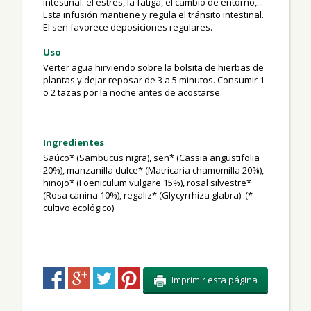
intestinal: el estrés, la fatiga, el cambio de entorno,...
Esta infusión mantiene y regula el tránsito intestinal.
El sen favorece deposiciones regulares.
Uso
Verter agua hirviendo sobre la bolsita de hierbas de
plantas y dejar reposar de 3 a 5 minutos. Consumir 1
o 2 tazas por la noche
antes de acostarse.
Ingredientes
Saúco* (Sambucus nigra), sen* (Cassia angustifolia
20%), manzanilla dulce* (Matricaria chamomilla 20%),
hinojo* (Foeniculum vulgare 15%), rosal silvestre*
(Rosa canina 10%), regaliz* (Glycyrrhiza glabra). (*
cultivo ecológico)
Imprimir esta página