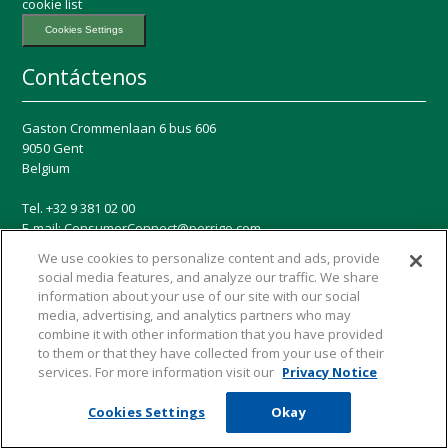
cookie list
Cookies Settings
Contáctenos
Gaston Crommenlaan 6 bus 606
9050 Gent
Belgium
Tel. +32 9 381 02 00
E-mail:
ConsumerConnect@perrigo.com
We use cookies to personalize content and ads, provide
Redes sociales
social media features, and analyze our traffic. We share
information about your use of our site with our social
media, advertising, and analytics partners who may
combine it with other information that you have provided
to them or that they have collected from your use of their
services. For more information visit our
Privacy Notice
© 2026 Biover
Cookies Settings
Okay