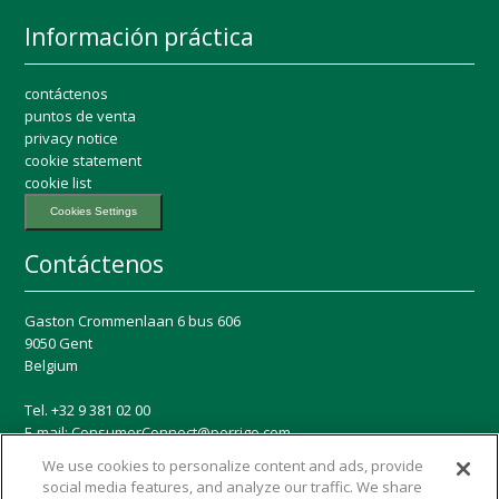
Información práctica
contáctenos
puntos de venta
privacy notice
cookie statement
cookie list
Cookies Settings
Contáctenos
Gaston Crommenlaan 6 bus 606
9050 Gent
Belgium
Tel. +32 9 381 02 00
E-mail:
ConsumerConnect@perrigo.com
We use cookies to personalize content and ads, provide
Redes sociales
social media features, and analyze our traffic. We share