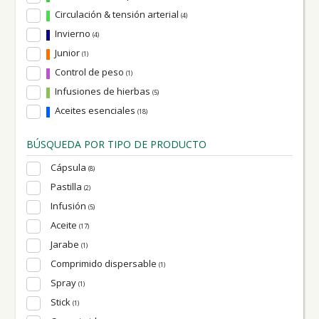
Circulación & tensión arterial
(4)
Invierno
(4)
Junior
(1)
Control de peso
(1)
Infusiones de hierbas
(5)
Aceites esenciales
(18)
BÚSQUEDA POR TIPO DE PRODUCTO
Cápsula
(8)
Pastilla
(2)
Infusión
(5)
Aceite
(17)
Jarabe
(1)
Comprimido dispersable
(1)
Spray
(1)
Stick
(1)