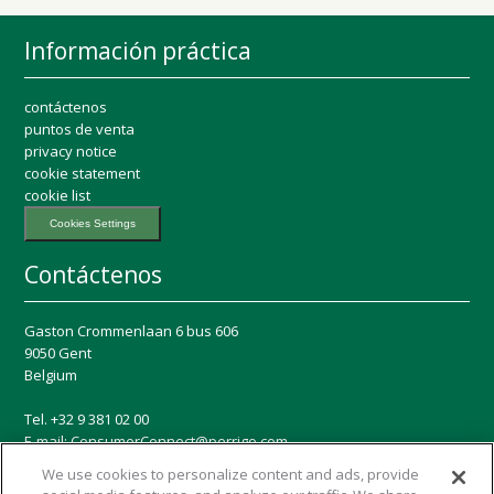
Información práctica
contáctenos
puntos de venta
privacy notice
cookie statement
cookie list
Cookies Settings
Contáctenos
Gaston Crommenlaan 6 bus 606
9050 Gent
Belgium
Tel. +32 9 381 02 00
E-mail:
ConsumerConnect@perrigo.com
We use cookies to personalize content and ads, provide
Redes sociales